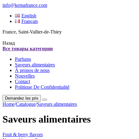
info@kemafrance.com
English
Français
France, Saint-Vallier-de-Thiey
Назад
Все товары категории
Parfums
Saveurs alimentaires
À propos de nous
Nouvelles
Contact
Politique De Confidentialité
Demandez les prix
Home
/
Catalogue
/
Saveurs alimentaires
Saveurs alimentaires
Fruit & berry flavors